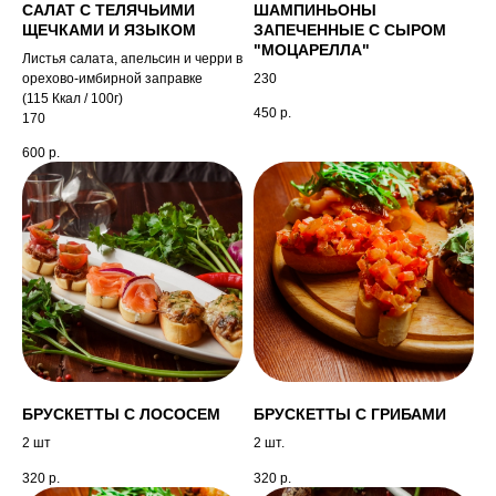
САЛАТ С ТЕЛЯЧЬИМИ
ШАМПИНЬОНЫ
ЩЕЧКАМИ И ЯЗЫКОМ
ЗАПЕЧЕННЫЕ С СЫРОМ
"МОЦАРЕЛЛА"
Листья салата, апельсин и черри в
орехово-имбирной заправке
230
(115 Ккал / 100г)
450
р.
170
600
р.
БРУСКЕТТЫ С ЛОСОСЕМ
БРУСКЕТТЫ С ГРИБАМИ
2 шт
2 шт.
320
р.
320
р.