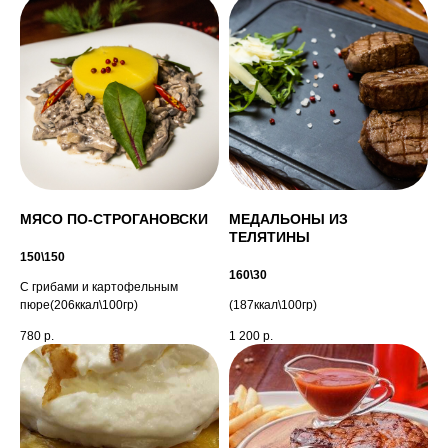
МЯСО ПО-СТРОГАНОВСКИ
МЕДАЛЬОНЫ ИЗ
ТЕЛЯТИНЫ
150\150
160\30
С грибами и картофельным
пюре(206ккал\100гр)
(187ккал\100гр)
780
р.
1 200
р.