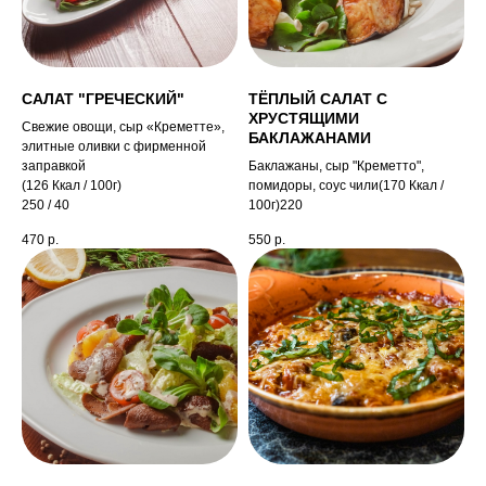
САЛАТ "ГРЕЧЕСКИЙ"
ТЁПЛЫЙ САЛАТ С
ХРУСТЯЩИМИ
Свежие овощи, сыр «Креметте»,
БАКЛАЖАНАМИ
элитные оливки с фирменной
заправкой
Баклажаны, сыр "Креметто",
(126 Ккал / 100г)
помидоры, соус чили(170 Ккал /
250 / 40
100г)220
470
р.
550
р.