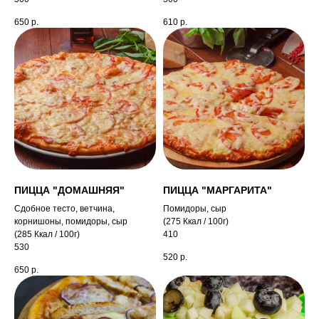
650
р.
610
р.
ПИЦЦА "ДОМАШНЯЯ"
ПИЦЦА "МАРГАРИТА"
Сдобное тесто, ветчина,
Помидоры, сыр
корнишоны, помидоры, сыр
(275 Ккал / 100г)
(285 Ккал / 100г)
410
530
520
р.
650
р.