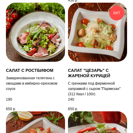
450
р.
ХИТ
САЛАТ С РОСТБИФОМ
САЛАТ "ЦЕЗАРЬ" С
ЖАРЕНОЙ КУРИЦЕЙ
Замаринованная телятина с
овощами в имбирно-ореховом
С гренками под фирменной
соусе
заправкой с сыром "Пармезан"
(312 Ккал / 100г)
190
240
650
р.
650
р.