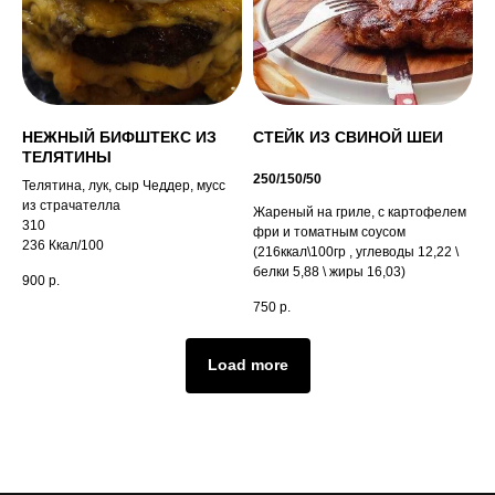
НЕЖНЫЙ БИФШТЕКС ИЗ
СТЕЙК ИЗ СВИНОЙ ШЕИ
ТЕЛЯТИНЫ
250/150/50
Телятина, лук, сыр Чеддер, мусс
из страчателла
Жареный на гриле, с картофелем
310
фри и томатным соусом
236 Ккал/100
(216ккал\100гр , углеводы 12,22 \
белки 5,88 \ жиры 16,03)
900
р.
750
р.
Load more