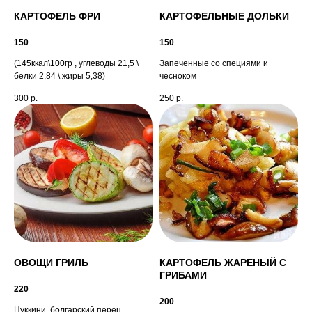
КАРТОФЕЛЬ ФРИ
КАРТОФЕЛЬНЫЕ ДОЛЬКИ
150
150
(145ккал\100гр , углеводы 21,5 \
Запеченные со специями и
белки 2,84 \ жиры 5,38)
чесноком
300
р.
250
р.
ОВОЩИ ГРИЛЬ
КАРТОФЕЛЬ ЖАРЕНЫЙ С
ГРИБАМИ
220
200
Цуккини, болгарский перец,