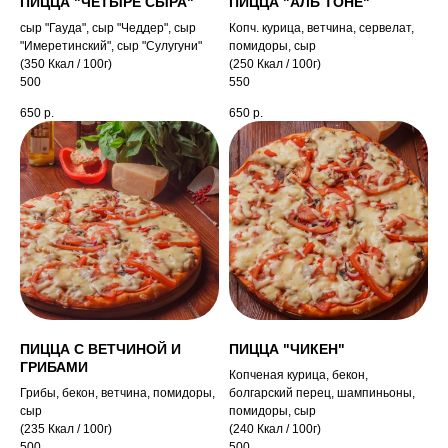
ПИЦЦА "ЧЕТЫРЕ СЫРА"
ПИЦЦА "АЛЬ ТОНЕ"
сыр "Гауда", сыр "Чеддер", сыр
Копч. курица, ветчина, сервелат,
"Имеретинский", сыр "Сулугуни"
помидоры, сыр
(350 Ккал / 100г)
(250 Ккал / 100г)
500
550
650
р.
650
р.
ПИЦЦА С ВЕТЧИНОЙ И
ПИЦЦА "ЧИКЕН"
ГРИБАМИ
Копченая курица, бекон,
Грибы, бекон, ветчина, помидоры,
болгарский перец, шампиньоны,
сыр
помидоры, сыр
(235 Ккал / 100г)
(240 Ккал / 100г)
500
500