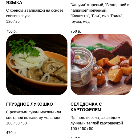
ЯЗЫКА
"Халуми" жареный, "Венгерский с
С хреном и заправкой на основе
паприкой" копченый,
соевого соуса
"Каччетта", "Бри", сыр "Гриль",
120 / 25
груша, мёд
750
р.
750
р.
ГРУЗДНОЕ ЛУКОШКО
СЕЛЕДОЧКА С
КАРТОФЕЛЕМ
С репчатым луком, маслом или
сметаной по вашему желанию
Пряного посола, со сладким
100 / 30 / 30
лучком и тёплой картошечкой
100 / 150 / 50
470
р.