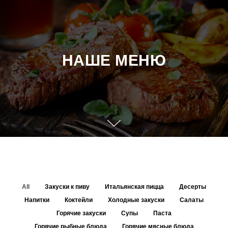
НАШЕ МЕНЮ
All
Закуски к пиву
Итальянская пицца
Десерты
Напитки
Коктейли
Холодные закуски
Салаты
Горячие закуски
Супы
Паста
Горячие рыбные блюда
Горячие мясные блюда