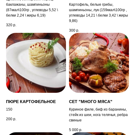
баклажаны, шампиньоны
Картофель, белые грибы,
(87ккал\100гр , углеводы 5,52 \
шампиньоны, лук (159ккал\100гр ,
белки 2,24 \ жиры 6,19)
углеводы 14,21 \ белки 3,42 \ жиры
9,86)
320
р.
300
р.
ПЮРЕ КАРТОФЕЛЬНОЕ
CЕТ "МНОГО МЯСА"
150
Куриное филе, биф из баранины,
стейк из шеи, нога телячья, ребра
200
р.
свиные
5 000
р.