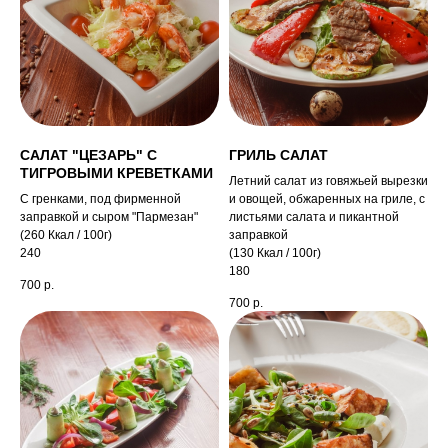
САЛАТ "ЦЕЗАРЬ" С
ГРИЛЬ САЛАТ
ТИГРОВЫМИ КРЕВЕТКАМИ
Летний салат из говяжьей вырезки
С гренками, под фирменной
и овощей, обжаренных на гриле, с
заправкой и сыром "Пармезан"
листьями салата и пикантной
(260 Ккал / 100г)
заправкой
240
(130 Ккал / 100г)
180
700
р.
700
р.