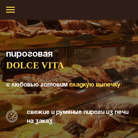
ПИРОГОВАЯ
DOLCE VITA
С любовью готовим
сл
|
Свежие и румяные пироги из печи
на заказ